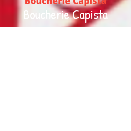
Boucherie Capista
Boucherie Capista
Aujourd’hui, nous sommes ouverts jusqu’à 18:00
Réservation